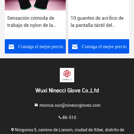
Sensación cómoda de
10 guantes de acrílico de
trabajo de nylon de la
la pantalla táctil del
mano de los guantes de
indicador, guantes de la
las manos del 100% para
mano de la seguridad
el refrigerador
longitud de los 22cm - de
Consiga el mejor precio
Consiga el mejor precio
los 27cm
Wuxi Ninecci Glove Co.,Ltd
monica.sun@nineccigloves.com
86-510
Ningunos 5, camino de Lianxin, ciudad de Xibei, distrito de