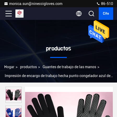
monica.sun@nineccigloves.com
86-510
Cita
productos
Hogar
>
productos
>
Guantes de trabajo de las manos
>
Impresión de encargo de trabajo hecha punto congelador azul del
silicón del logotipo de los guantes de las manos