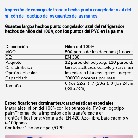
Impresión de encargo de trabajo hecha punto congelador azul del
silicón del logotipo de los guantes de las manos
Guantes largos hechos punto congelador azul del refrigerador
hechos de nilón del 100%, con los puntos del PVC en la palma
Descripción:
Nilón del 100%
MOQ:
500 pares de las docenas (1 docena 
CE:
EN 388:
Paquete:
12 pares del polybag, 120 pares del c
Característica:
barato, multiusos,
cómodo y suave
, mante
Opción del color:
los colores blancos, grises, negros s
Capacidad:
300000 docenas por mes
6 (los 22cm), 7 (23cn), 8 (los 24cm),
Tamaño:
(los 27cm)
Especificaciones dominantes/características especiales:
Materiales: nilón del 100% con los puntos del PVC en logotipo
palmThermal de la impresión de la transferencia en
frontCertifications: Ventaja del EN 420, Azo-libre, bajo cadmio y
(
<100ppm>
Cantidad: 1 bolso de pair/OPP