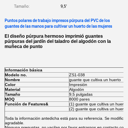
Tamaño:
9,5'
Puntos polares de trabajo impresos púrpura del PVC de los
guantes de las manos para cultivar un huerto de las mujeres
El diseño púrpura hermoso imprimió guantes
púrpuras del jardín del taladro del algodón con la
muñeca de punto
Información básica
Modelo no.
ZS1-038
Nombre
guante que cultiva un huerto
Color
Impresión
Material
Algodón
Tamaño
9,5 pulgadas
MOQ
8000 pares
Función de Features&
(1) guante que cultiva un huerto
(2) guante que cultiva un huerto
Toda la información antedicha está para su referencia. Se modifica p
agradable.
Ninguna preguntas, no vacilan por favor entrarnos en contacto con.