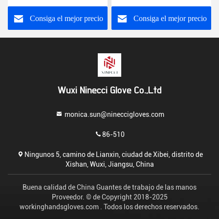
las manos del 100% para
mano de la seguridad
el refrigerador
longitud de los 22cm - de
Consiga el mejor precio
Consiga el mejor precio
los 27cm
Wuxi Ninecci Glove Co.,Ltd
monica.sun@nineccigloves.com
86-510
Ningunos 5, camino de Lianxin, ciudad de Xibei, distrito de
Xishan, Wuxi, Jiangsu, China
Buena calidad de China Guantes de trabajo de las manos
Proveedor. © de Copyright 2018-2025
workinghandsgloves.com . Todos los derechos reservados.