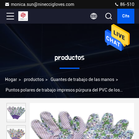
monica.sun@nineccigloves.com
86-510
Cita
productos
Hogar
>
productos
>
Guantes de trabajo de las manos
>
Puntos polares de trabajo impresos púrpura del PVC de los
guantes de las manos para cultivar un huerto de las mujeres