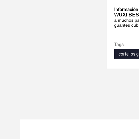
Información
WUXI BE
a muchos paí
guantes cubi
Tags:
corte los 