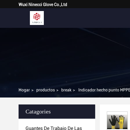
Wuxi Ninecci Glove Co.,Ltd
Hogar
>
productos
>
break
>
Indicador hecho punto HPPE d
Catagories
Guantes De Trabajo De Las