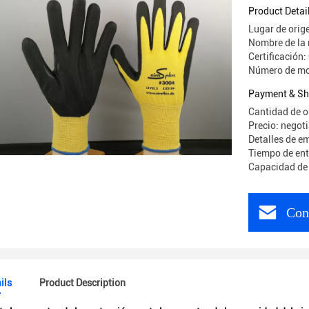
del pulgar
Product Detai
Lugar de orig
Nombre de la 
Certificación
Número de mo
Payment & Sh
Cantidad de 
Precio: negot
Detalles de e
Tiempo de ent
Capacidad de 
Con
ils
Product Description