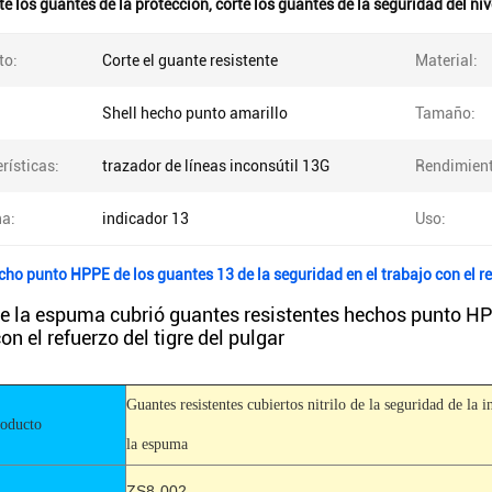
te los guantes de la protección
,
corte los guantes de la seguridad del niv
to:
Corte el guante resistente
Material:
Shell hecho punto amarillo
Tamaño:
rísticas:
trazador de líneas inconsútil 13G
Rendimient
a:
indicador 13
Uso:
cho punto HPPE de los guantes 13 de la seguridad en el trabajo con el ref
 de la espuma cubrió guantes resistentes hechos punto HP
con el refuerzo del tigre del pulgar
Guantes resistentes cubiertos nitrilo de la seguridad de la i
oducto
la espuma
ZS8-002