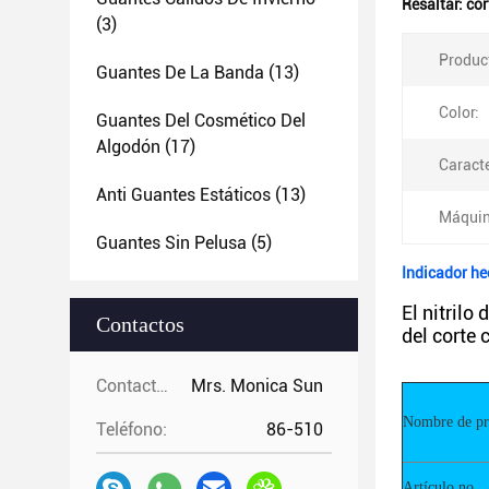
Resaltar:
cor
(3)
Produc
Guantes De La Banda
(13)
Color:
Guantes Del Cosmético Del
Algodón
(17)
Caracte
Anti Guantes Estáticos
(13)
Máquin
Guantes Sin Pelusa
(5)
Indicador he
El nitrilo
Contactos
del corte 
Contactos:
Mrs. Monica Sun
Nombre de pr
Teléfono:
86-510
Artículo no.