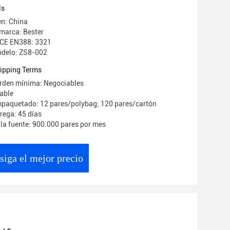
ls
en: China
marca: Bester
: CE EN388: 3321
delo: ZS8-002
ipping Terms
orden mínima: Negociables
iable
mpaquetado: 12 pares/polybag; 120 pares/cartón
rega: 45 días
la fuente: 900.000 pares por mes
siga el mejor precio