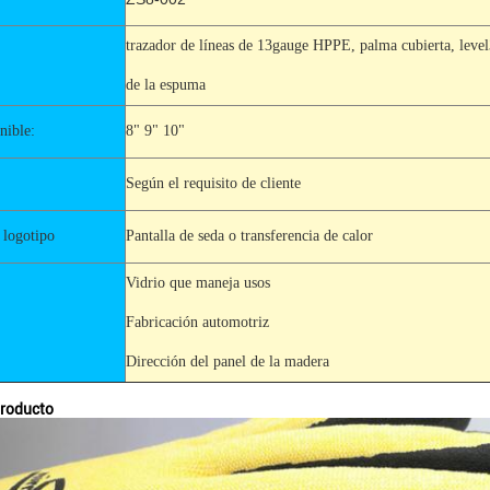
trazador de líneas de 13gauge HPPE, palma cubierta, level3
de la espuma
nible:
8" 9" 10"
Según el requisito de cliente
 logotipo
Pantalla de seda o transferencia de calor
Vidrio que maneja usos
Fabricación automotriz
Dirección del panel de la madera
producto